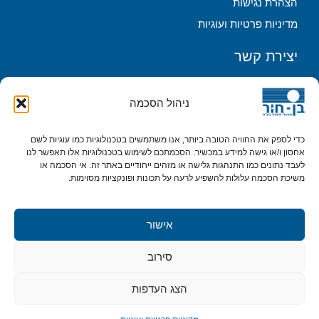
הצהרת נגישות
מדיניות פרטיות ועוגיות
יצירת קשר
ניהול הסכמה
כדי לספק את החוויה הטובה ביותר, אנו משתמשים בטכנולוגיות כמו עוגיות לשם
אחסון ו/או גישה למידע במכשיר. הסכמתכם לשימוש בטכנולוגיות אלו תאפשר לנו
לעבד נתונים כמו התנהגות גלישה או מזהים ייחודיים באתר זה. אי הסכמה או
משיכת הסכמה עלולות להשפיע לרעה על תכונות ופונקציות מסוימות.
אישור מדיניות פרטיות & cookies*
שליחה
אישור
חפשו אותנו בפייסבוק
סירוב
הצג העדפות