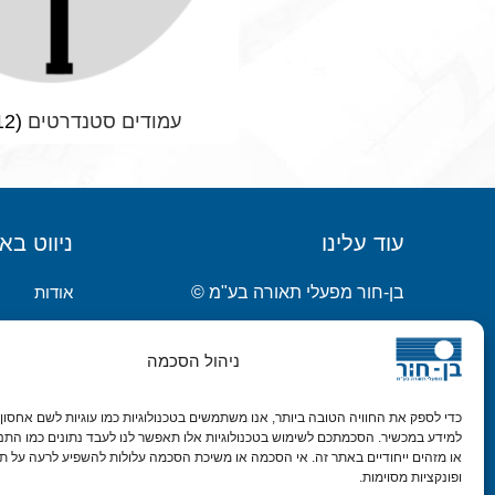
עמודים סטנדרטים
(12)
עוד עלינו
ניווט בא
בן-חור מפעלי תאורה בע"מ ©
אודות
פרויקטים
כתובת: אזור תעשייה באר טוביה
בלוג
ניהול הסכמה
רח' קציר 6 תא דואר 430
צור קשר
טלפון: 03-5500858
כדי לספק את החוויה הטובה ביותר, אנו משתמשים בטכנולוגיות כמו עוגיות לשם אחסון ו
מעבר לאתר
למידע במכשיר. הסכמתכם לשימוש בטכנולוגיות אלו תאפשר לנו לעבד נתונים כמו התנ
פקס: 03-5509289
הצהרת נגי
או מזהים ייחודיים באתר זה. אי הסכמה או משיכת הסכמה עלולות להשפיע לרעה על תכ
ופונקציות מסוימות.
דוא"ל: sales@benhurl.com
מדיניות פרט