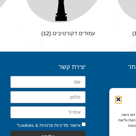
עמודים דקורטיבים
(12)
תר
יצירת קשר
/או גישה
 הישן שלנו
הגות גלישה
אישור מדיניות פרטיות & cookies*
שות
ונות
יות ועוגיות