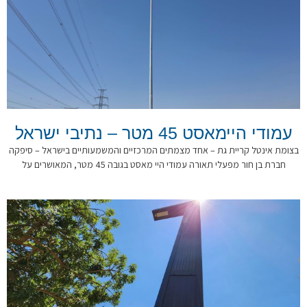
עמודי היימאסט 45 מטר – נתיבי ישראל
בצומת אינטל קריית גת – אחד מצמתים המרכזיים והמשמעותיים בישראל – סיפקה
חברת בן חור מפעלי תאורה עמודי היי מאסט בגובה 45 מטר, המאושרים על